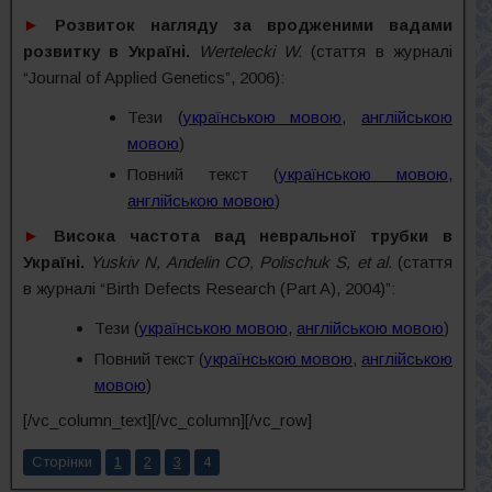
►
Розвиток нагляду за вродженими вадами
розвитку в Україні.
Wertelecki W.
(стаття в журналі
“Journal of Applied Genetics”, 2006):
Тези (
українською мовою
,
англійською
мовою
)
Повний текст (
українською мовою
,
англійською мовою
)
►
Висока частота вад невральної трубки в
Україні.
Yuskiv N, Andelin CO, Polischuk S, et al.
(стаття
в журналі “Birth Defects Research (Part A), 2004)”:
Тези (
українською мовою
,
англійською мовою
)
Повний текст (
українською мовою
,
англійською
мовою
)
[/vc_column_text][/vc_column][/vc_row]
Сторінки
1
2
3
4