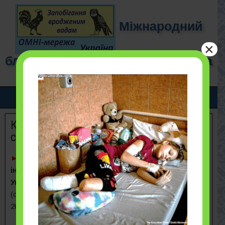
Міжнародний
×
благодійний фонд "ОМНІ-мережа
для дітей"
Ключові статті, підготовлені
спеціалістами ОМНІ-Мережі
►
Підвищена частота вроджених аномалій та
інкорпорований цезій-137 в поліському регіоні
України.
Wertelecki W, Koerblein A, Ievtushok B, et al.
(стаття в журналі “Birth Defects Research (Part A)”,
2016):
Тези (
українською мовою
,
англійською