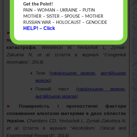
Get the Point!
мовою
)
PAIN – WOMAN – UKRAINE – PUTIN
Повний текст (
українською мовою
,
MOTHER – SISTER – SPOUSE – MOTHER
RUSSIAN WAR – HOLOCAUST – GENOCIDE
англійською мовою
)
HELP! – Click
►
Бластопатії і мікроцефалія в регіоні України, що
постраждав внаслідок Чорнобильської
катастрофи.
Wertelecki W, Yevtushok L, Zymak-
Zakutnia N, et al.
(стаття в журналі “Congenital
Anomalies”, 2014):
Тези (
українською мовою
,
англійською
мовою
)
Повний текст (
українською мовою
,
англійською мовою
)
►
Поширеність і прогностичні фактори
споживання алкоголю матерями в двох областях
України.
Chambers CD, Yevtushok L, Zymak-Zakutnya N,
et al.
(стаття в журналі “Alcoholism: Clinical and
Experimental Research”, 2014):