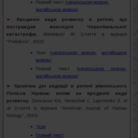
Повний текст (
українською мовою
,
англійською мовою
)
►
Вроджені вади розвитку в регіоні, що
постраждав внаслідок Чорнобильської
катастрофи.
Wertelecki W.
(стаття в журналі
“Pediatrics”, 2010):
Тези (
українською мовою
,
англійською
мовою
)
Повний текст (
українською мовою
,
англійською мовою
)
►
Хронічна дія радіації в регіоні рівненського
Полісся України: вплив на вроджені вади
розвитку.
Dancause KN, Yevtushok L, Lapchenko S, et
al.
(стаття в журналі “American Journal of Human
Biology”, 2010):
Тези
Повний текст