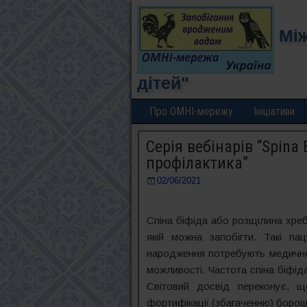
Між
дітей"
Про ОМНІ-мережу
Ініціативи
Серія вебінарів “Spina 
профілактика”
02/06/2021
Спіна біфіда або розщілина хреб
якій можна запобігти. Такі па
народження потребують медичної о
можливості. Частота спіна біфіда
Світовий досвід переконує, 
фортифікації (збагаченню) боро