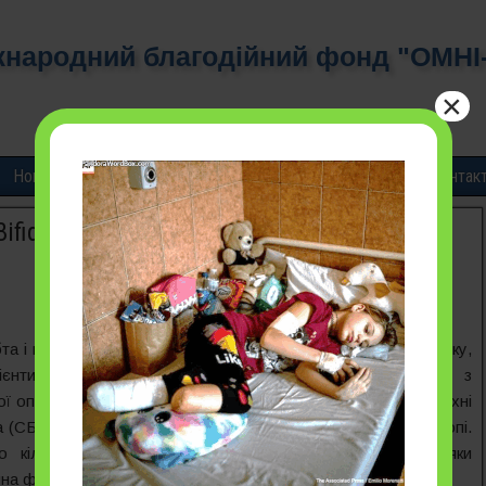
народний благодійний фонд "ОМНІ
×
Новини і звіти
Бюлетені
Публікації
Карти
Контак
Bifida – гідроцефалія: опіка і
та і пов‘язана з нею гідроцефалія – вроджена вада розвитку,
цієнти мають унікальні потреби протягом усього життя, з
піки, відданого піклування батьків і віри суспільства у їхні
 (СБ) і смертність дітей із СБ в Україні є найвищою у Європі.
що кількість СБ можна зменшити на понад 50% завдяки
шна фолієвою кислотою.