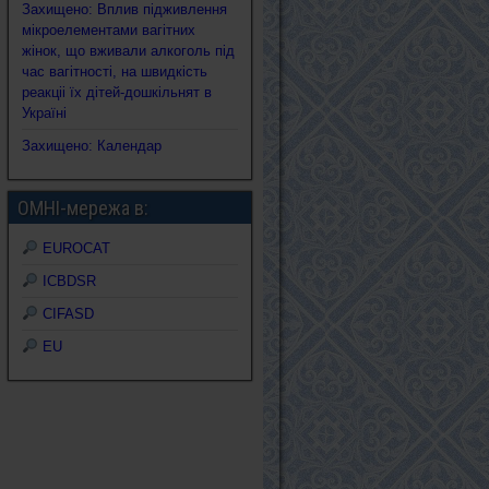
Захищено: Вплив підживлення
мікроелементами вагітних
жінок, що вживали алкоголь під
час вагітності, на швидкість
реакціі їх дітей-дошкільнят в
Україні
Захищено: Календар
ОМНІ-мережа в:
EUROCAT
ICBDSR
CIFASD
EU