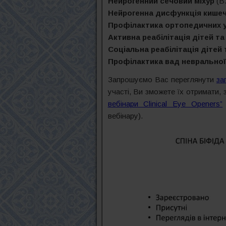
Нейрогенний сечовий міхур
(В
Нейрогенна дисфункція кише
Профілактика ортопедичних 
Активна реабілітація дітей та
Соціальна реабілітація дітей 
Профілактика вад невральної
Запрошуємо Вас переглянути
за
участі, Ви зможете їх отримати, 
вебінари Clinical Eye Openers”
вебінару).