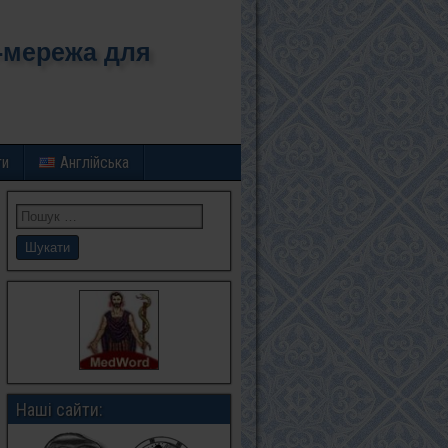
-мережа для
ти
Англійська
Наші сайти: