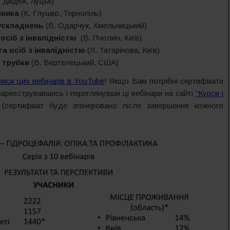
. Дидюк, Луцьк)
чника
(K. Глушко, Тернопіль)
ускладнень
(В. Одарчук, Хмельницький)
 осіб з інвалідністю
(В. Пчолкін, Київ)
та осіб з інвалідністю
(Л. Татарінова, Київ)
 трубки
(В. Вертелецький, США)
писи цих вебінарів в YouTube
! Якщо Вам потрібні сертифікати
зареєструвавшись і переглянувши ці вебінари на сайті
“Курси і
(сертифікат буде згенеровано після завершення кожного