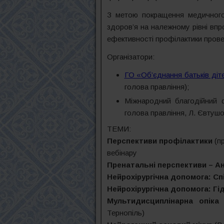
З метою покращення медичного 
здоров’я на належному рівні впро
ефективності профілактики провед
Організатори:
ГО «Об’єднання батьків діте
голова правління);
Міжнародний благодійний
голова правління, Л. Євтуш
ТЕМИ:
Перспективи профілактики
(п
вебінару
Пренатальні перспективи – А
Нейрохірургічна допомога: Сп
Нейрохірургічна допомога: Г
Мультидисциплінарна опік
Тернопіль)