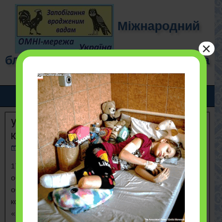
Міжнародний
×
благодійний фонд "ОМНІ-мережа
для дітей"
Участь в науково-практичній
конференції з міжнародною участю
21/09/2018
17 вересня 2018 року в актовому зал Волинського
обласного дитячого територіального медичного
об’єднання (м. Луцьк) розпочалася науково-практична
конференція з міжнародною участю під назвою
«Міждисциплінарний супровід дітей групи ризику: