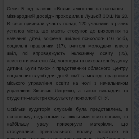
Сесія Б під назвою «Вплив алкоголю на навчання –
міжнародний досвід» проходила в Луцькій ЗОШ № 20.
В сесії прийняли участь понад 120 учасників з різних
установ міста, що мають стосунок до виховання та
навчання дітей, зокрема: шкільні психологи (16 осіб),
соціальні працівники (17), вчителі молодших класів
шкіл, які впроваджують інклюзивну освіту (25),
асистенти вчителів (4), логопеди та вихователі будинку
дитини. Були також 4 представники обласного Центру
соціальних служб для дітей, сім’ї та молоді, працівники
міського управління освіти на чолі з начальником
управління Зіновією Лещенко, а також викладачі та
студенти–магістри факультету психології СНУ.
Оскільки аудиторія слухачів була представлена, в
основному, педагогами та шкільними психологами, то
найбільшу увагу привернули матеріали, що
стосувалися пренатального впливу алкоголю на
розвиток, інтелект та розлади навчання дітей (доповідь