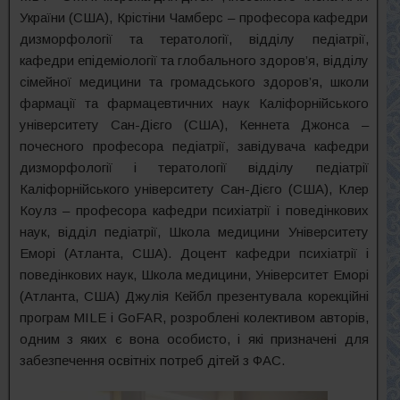
України (США), Крістіни Чамберс – професора кафедри
дизморфології та тератології, відділу педіатрії,
кафедри епідеміології та глобального здоров’я, відділу
сімейної медицини та громадського здоров’я, школи
фармації та фармацевтичних наук Каліфорнійського
університету Сан-Дієго (США), Кеннета Джонса –
почесного професора педіатрії, завідувача кафедри
дизморфології і тератології відділу педіатрії
Каліфорнійського університету Сан-Дієго (США), Клер
Коулз – професора кафедри психіатрії і поведінкових
наук, відділ педіатрії, Школа медицини Університету
Еморі (Атланта, США). Доцент кафедри психіатрії і
поведінкових наук, Школа медицини, Університет Еморі
(Атланта, США) Джулія Кейбл презентувала корекційні
програм MILE і GoFAR, розроблені колективом авторів,
одним з яких є вона особисто, і які призначені для
забезпечення освітніх потреб дітей з ФАС.