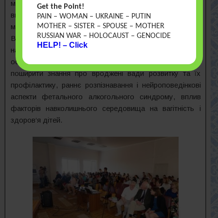
міжнародний досвід”. Організаторами конференції
Get the Point!
виступили: Міжнародний благодійний фонд «ОМНІ-
PAIN – WOMAN – UKRAINE – PUTIN
мережа для дітей», Управління охорони здоров’я
MOTHER – SISTER – SPOUSE – MOTHER
RUSSIAN WAR – HOLOCAUST – GENOCIDE
Волинської облдержадміністрації, Східноєвропейський
HELP! – Click
національний університет ім. Л. Українки та Управління
освіти Луцької міської ради. Метою конференції було
поширити знання про вроджені вади розвитку та їх
профілактику, раннє розпізнавання і нейроповедінкові
аспекти фетального алкогольного синдрому, вплив
факторів навколишнього середовища на вагітність і
здоров‘я дітей.