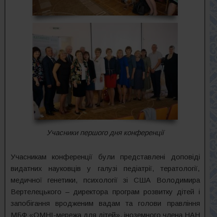
Учасники першого дня конференції
Учасникам конференції були представлені доповіді
видатних науковців у галузі педіатрії, тератології,
медичної генетики, психології зі США Володимира
Вертелецького – директора програм розвитку дітей і
запобігання вродженим вадам та голови правління
МБФ «ОМНІ-мережа для дітей», іноземного члена НАН