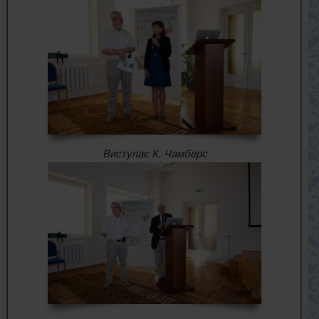
Виступає К. Чамберс