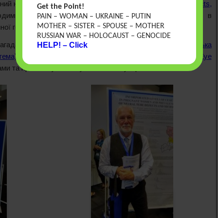
ений на основі статті
“Chornobyl, Radiation, Neural Tube Defects,
Get the Point!
имира Вертелецького з співавторами, опублікованої в
PAIN – WOMAN – UKRAINE – PUTIN
MOTHER – SISTER – SPOUSE – MOTHER
ї генетики» (European Journal of Medical Genetics).
RUSSIAN WAR – HOLOCAUST – GENOCIDE
агадала про свої пріоритетні проекти
“УТІС (Українська
HELP! – Click
тема)”
та навчальну платформу дизморфології
“Clinical Eye
и та при спілкуванні з учасниками зустрічі.