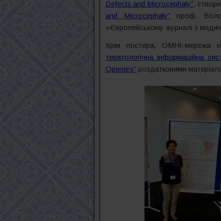
Defects and Microcephaly”
, створ
and Microcephaly”
проф. Волод
«Європейському журналі з медично
Крім постера, ОМНІ-мережа н
тератологічна інформаційна сис
Openers”
роздатковими матеріалам