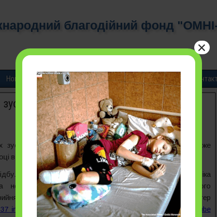
народний благодійний фонд "ОМНІ
×
Новини і звіти
Бюлетені
Публікації
Карти
Контак
й зустрічі Європейського тератологічного
 зустрічах Європейського тератологічного товариства вже
році в Будапешті були представлені
наші проекти
.
відбулась у Берліні. ОМНІ-мережа (представником була Еріка
а неврології, нейрохірургії та психіатрії Ужгородського
прийняла участь у постерній сесії, представивши постер
-137 in Pregnant Women and Prevalence Rates of Neural Tube