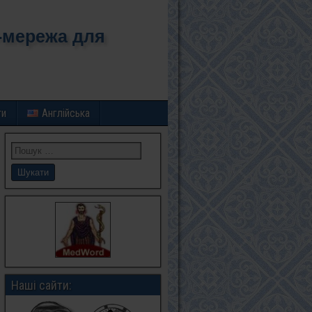
-мережа для
ти
Англійська
Наші сайти: