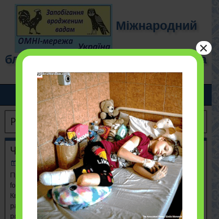
Міжнародний
×
благодійний фонд "ОМНІ-мережа
для дітей"
Рік:
2026
ЧОРНОБИЛЮ – 40!
21/04/2026
Програми ОМНІ-МЕРЕЖІ ДЛЯ ДІТЕЙ OMNI-Net Programs
for Children https://ukraineomni.org | omninetukr@gmail.com
Квітень 2026 ЧОРНОБИЛЮ – 40! ФАКТИ Чорнобильська
радіація зменшується. Частота деяких вроджених вад
розвитку знижується. Частота спіни біфіди в Україні є