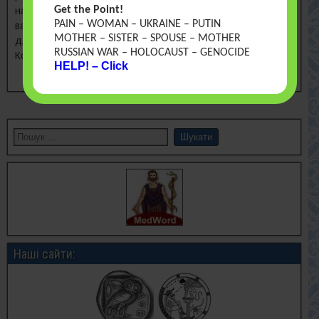
Get the Point!
найвищою в Європі. Вплив радіації, частоту та наслідки
PAIN – WOMAN – UKRAINE – PUTIN
вад розвитку можна зменшити. МІФИ Небезпека радіації
MOTHER – SISTER – SPOUSE – MOTHER
для вагітних зникла. Нема епідемії вад розвитку.
RUSSIAN WAR – HOLOCAUST – GENOCIDE
Контроль [...]
HELP! – Click
Читати
Наші сайти: